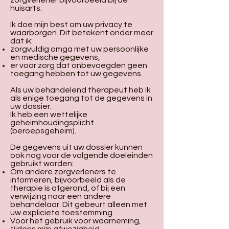
zorgverlener bijvoorbeeld bij de
huisarts.
Ik doe mijn best om uw privacy te
waarborgen. Dit betekent onder meer
dat ik:
zorgvuldig omga met uw persoonlijke
en medische gegevens,
er voor zorg dat onbevoegden geen
toegang hebben tot uw gegevens.
Als uw behandelend therapeut heb ik
als enige toegang tot de gegevens in
uw dossier.
Ik heb een wettelijke
geheimhoudingsplicht
(beroepsgeheim).
De gegevens uit uw dossier kunnen
ook nog voor de volgende doeleinden
gebruikt worden:
Om andere zorgverleners te
informeren, bijvoorbeeld als de
therapie is afgerond, of bij een
verwijzing naar een andere
behandelaar. Dit gebeurt alleen met
uw expliciete toestemming.
Voor het gebruik voor waarneming,