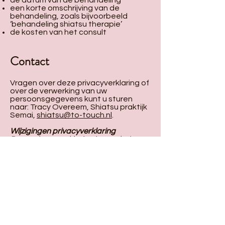
de datum van de behandeling
een korte omschrijving van de
behandeling, zoals bijvoorbeeld
‘behandeling shiatsu therapie’
de kosten van het consult
Contact
Vragen over deze privacyverklaring of
over de verwerking van uw
persoonsgegevens kunt u sturen
naar: Tracy Overeem, Shiatsu praktijk
Semai,
shiatsu@to-touch.nl
.
Wijzigingen privacyverklaring
Deze privacyverklaring is voor het
laatst aangepast op 1 oktober 2024.
Semai kan deze privacyverklaring
aanpassen. Nieuwe versies worden
altijd op de website gepubliceerd. Wij
raden je daarom aan om deze
verklaring geregeld te raadplegen,
zodat je op de hoogte blijft van
wijzigingen.