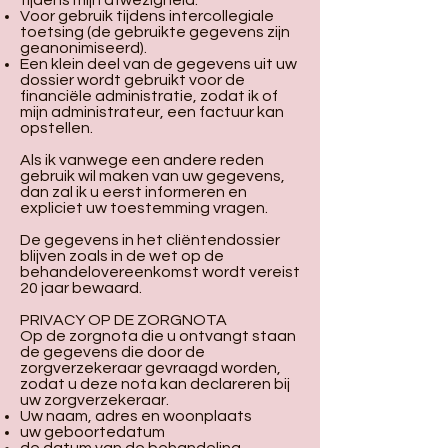
tijdens mijn afwezigheid.
Voor gebruik tijdens intercollegiale
toetsing (de gebruikte gegevens zijn
geanonimiseerd).
Een klein deel van de gegevens uit uw
dossier wordt gebruikt voor de
financiële administratie, zodat ik of
mijn administrateur, een factuur kan
opstellen.
Als ik vanwege een andere reden
gebruik wil maken van uw gegevens,
dan zal ik u eerst informeren en
expliciet uw toestemming vragen.
De gegevens in het cliëntendossier
blijven zoals in de wet op de
behandelovereenkomst wordt vereist
20 jaar bewaard.
PRIVACY OP DE ZORGNOTA
Op de zorgnota die u ontvangt staan
de gegevens die door de
zorgverzekeraar gevraagd worden,
zodat u deze nota kan declareren bij
uw zorgverzekeraar.
Uw naam, adres en woonplaats
uw geboortedatum